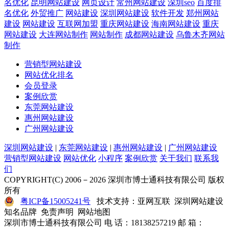
名优化
昆明网站建设
网页设计
常州网站建设
深圳seo
百度排
名优化
外贸推广
网站建设
深圳网站建设
软件开发
郑州网站
建设
网站建设
互联网加盟
重庆网站建设
海南网站建设
重庆
网站建设
大连网站制作
网站制作
成都网站建设
乌鲁木齐网站
制作
营销型网站建设
网站优化排名
会员登录
案例欣赏
东莞网站建设
惠州网站建设
广州网站建设
深圳网站建设
|
东莞网站建设
|
惠州网站建设
|
广州网站建设
营销型网站建设
网站优化
小程序
案例欣赏
关于我们
联系我
们
COPYRIGHT(C) 2006－2026 深圳市博士通科技有限公司 版权
所有
粤ICP备15005241号
技术支持：亚网互联 深圳网站建设
知名品牌 免责声明 网站地图
深圳市博士通科技有限公司 电 话：18138257219 邮 箱：