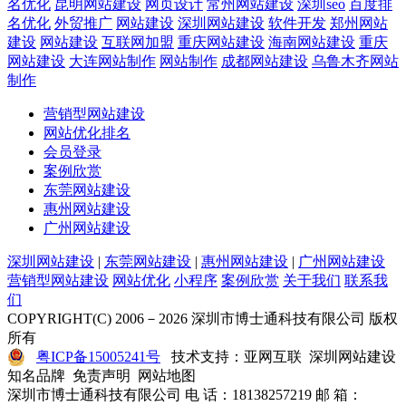
名优化
昆明网站建设
网页设计
常州网站建设
深圳seo
百度排
名优化
外贸推广
网站建设
深圳网站建设
软件开发
郑州网站
建设
网站建设
互联网加盟
重庆网站建设
海南网站建设
重庆
网站建设
大连网站制作
网站制作
成都网站建设
乌鲁木齐网站
制作
营销型网站建设
网站优化排名
会员登录
案例欣赏
东莞网站建设
惠州网站建设
广州网站建设
深圳网站建设
|
东莞网站建设
|
惠州网站建设
|
广州网站建设
营销型网站建设
网站优化
小程序
案例欣赏
关于我们
联系我
们
COPYRIGHT(C) 2006－2026 深圳市博士通科技有限公司 版权
所有
粤ICP备15005241号
技术支持：亚网互联 深圳网站建设
知名品牌 免责声明 网站地图
深圳市博士通科技有限公司 电 话：18138257219 邮 箱：